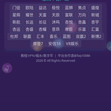
首页
企业背景
新闻动态